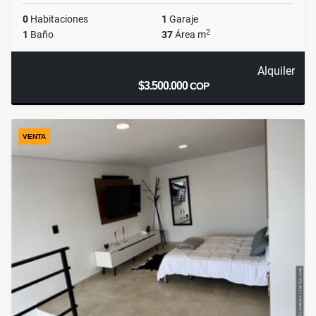
0
Habitaciones
1
Garaje
2
1
Baño
37
Área m
Alquiler
$3.500.000
COP
VENTA