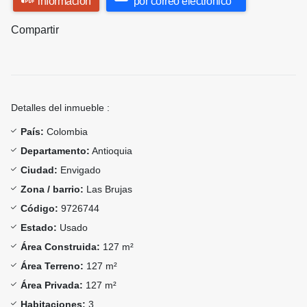
información
por correo electrónico
Compartir
Detalles del inmueble :
País:
Colombia
Departamento:
Antioquia
Ciudad:
Envigado
Zona / barrio:
Las Brujas
Código:
9726744
Estado:
Usado
Área Construida:
127 m²
Área Terreno:
127 m²
Área Privada:
127 m²
Habitaciones:
3