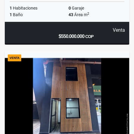
1
Habitaciones
0
Garaje
2
1
Baño
43
Área m
Venta
$550.000.000
COP
VENTA