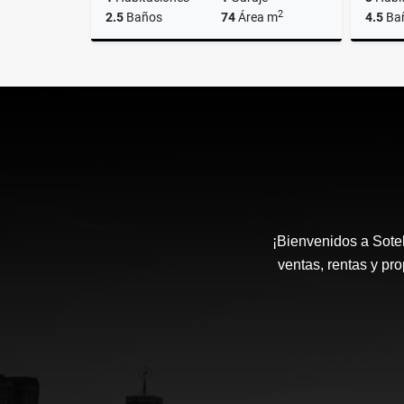
2
2.5
Baños
74
Área m
4.5
Ba
Alquiler
$4.300.000
¡Bienvenidos a Sotel
ventas, rentas y pr