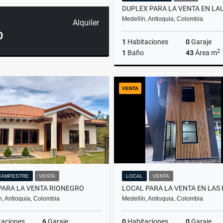
Medellín, Antioquia, Colombia
Alquiler
0
1
Habitaciones
0
Garaje
2
1
Baño
43
Área m
VENTA
$550.000.000
CAMPESTRE
VENTA
LOCAL
VENTA
PARA LA VENTA RIONEGRO
n, Antioquia, Colombia
Medellín, Antioquia, Colombia
taciones
6
Garaje
0
Habitaciones
0
Garaje