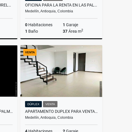
DUPLEX PARA LA VENTA EN LAURELES CON PERMISO DE RENTAS CORTAS
OFICINA PARA LA RENTA EN LAS PALMAS
Medellín, Antioquia, Colombia
0
Habitaciones
1
Garaje
2
1
Baño
37
Área m
Venta
Alquiler
VENTA
$3.500.000
DÚPLEX
VENTA
LOCAL PARA LA VENTA EN LAS PALMAS MALL LEMONT
APARTAMENTO DUPLEX PARA VENTA EN EL POBLADO SECTOR ALTOS DEL POBLADO
Medellín, Antioquia, Colombia
4
Habitaciones
2
Garaje