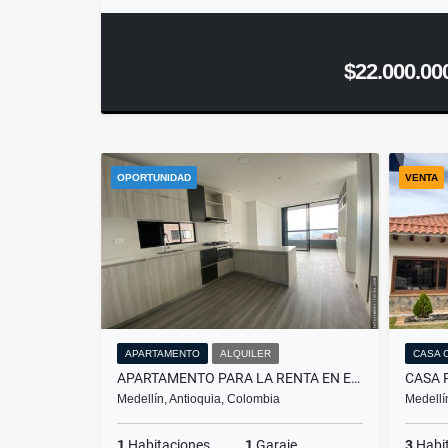
$22.000.00
OPORTUNIDAD
VENTA
APARTAMENTO
ALQUILER
CASA 
APARTAMENTO PARA LA RENTA EN EL POBLADO SECTOR EL TESORO
CASA 
Medellín, Antioquia, Colombia
Medellí
1
Habitaciones
1
Garaje
3
Habi