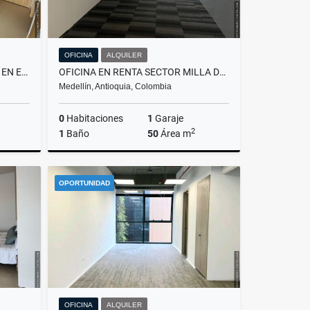
OFICINA
ALQUILER
APARTAMENTO PARA LA RENTA EN ENVIGADO SECTOR LOMA DEL ESCOBERO
OFICINA EN RENTA SECTOR MILLA DE ORO
Medellín, Antioquia, Colombia
0
Habitaciones
1
Garaje
2
1
Baño
50
Área m
lquiler
Alquiler
OPORTUNIDAD
$5.250.000
OFICINA
ALQUILER