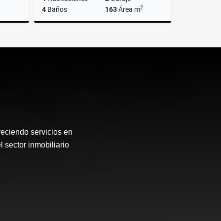
2
4
Baños
163
Área m
Venta
Venta
$1.660.000.000
reciendo servicios en
 sector inmobiliario