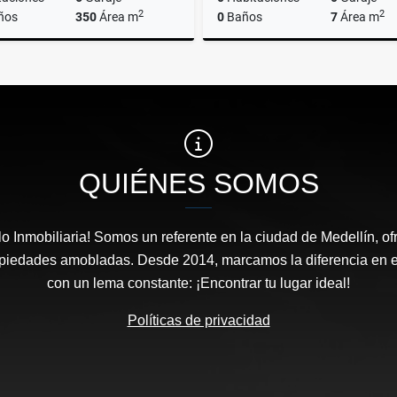
2
2
ños
350
Área m
0
Baños
7
Área m
Venta
$1.575.000.000
$290.000.000
QUIÉNES SOMOS
o Inmobiliaria! Somos un referente en la ciudad de Medellín, of
opiedades amobladas. Desde 2014, marcamos la diferencia en el
con un lema constante: ¡Encontrar tu lugar ideal!
Políticas de privacidad