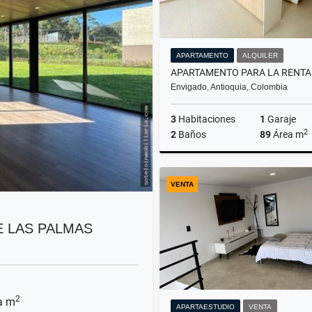
APARTAMENTO
ALQUILER
Envigado, Antioquia, Colombia
3
Habitaciones
1
Garaje
2
2
Baños
89
Área m
A
VENTA
$4.800.000
E LAS PALMAS
2
a m
APARTAESTUDIO
VENTA