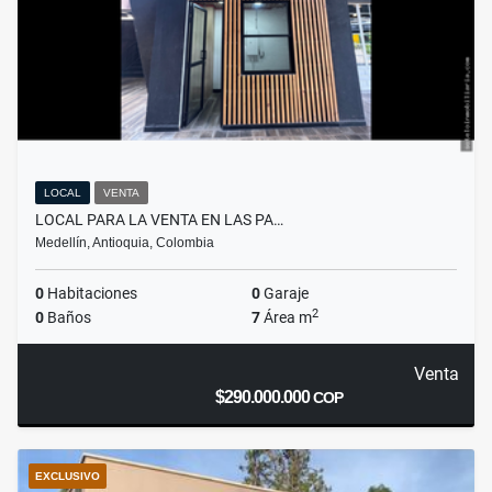
LOCAL
VENTA
LOCAL PARA LA VENTA EN LAS PA…
Medellín, Antioquia, Colombia
0
Habitaciones
0
Garaje
2
0
Baños
7
Área m
Venta
$290.000.000
COP
EXCLUSIVO