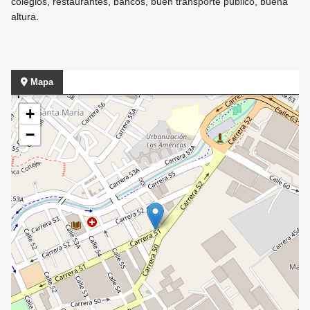
colegios, restaurantes, bancos, buen transporte público, buena
altura.
Mapa
+
−