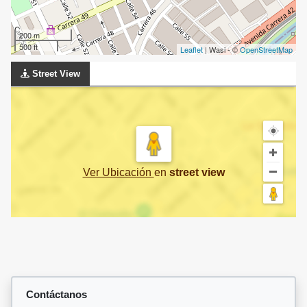
200 m
500 ft
Leaflet
| Wasi - ©
OpenStreetMap
Street View
Ver Ubicación
en
street view
Contáctanos