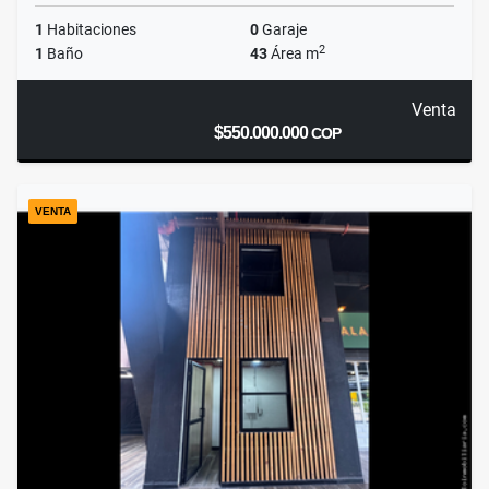
1
Habitaciones
0
Garaje
2
1
Baño
43
Área m
Venta
$550.000.000
COP
VENTA