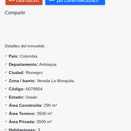
información
por correo electrónico
Compartir
Detalles del inmueble :
País:
Colombia
Departamento:
Antioquia
Ciudad:
Rionegro
Zona / barrio:
Vereda La Mosquita
Código:
6078804
Estado:
Usado
Área Construida:
290 m²
Área Terreno:
3500 m²
Área Privada:
3500 m²
Habitaciones:
3