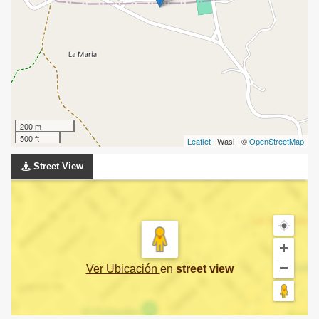
200 m
500 ft
Leaflet
| Wasi - ©
OpenStreetMap
Street View
Ver Ubicación
en
street view