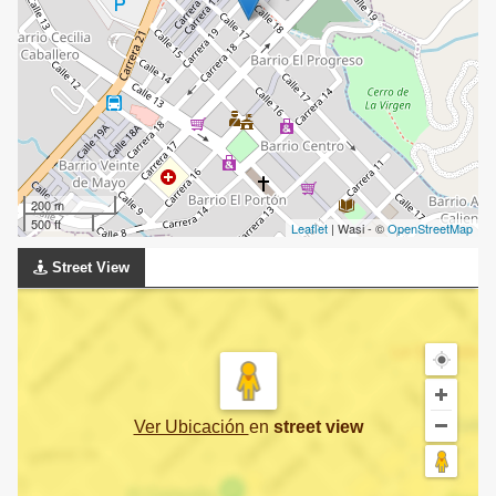
200 m
500 ft
Leaflet
| Wasi - ©
OpenStreetMap
Street View
Ver Ubicación
en
street view