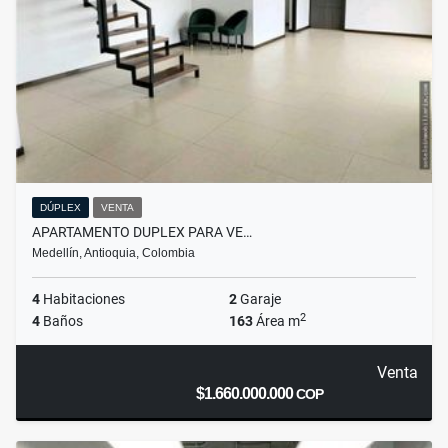
DÚPLEX
VENTA
APARTAMENTO DUPLEX PARA VE…
Medellín, Antioquia, Colombia
4
Habitaciones
2
Garaje
2
4
Baños
163
Área m
Venta
$1.660.000.000
COP