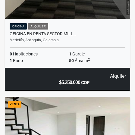
OFICINA
ALQUILER
OFICINA EN RENTA SECTOR MILL…
Medellín, Antioquia, Colombia
0
Habitaciones
1
Garaje
2
1
Baño
50
Área m
Alquiler
$5.250.000
COP
VENTA