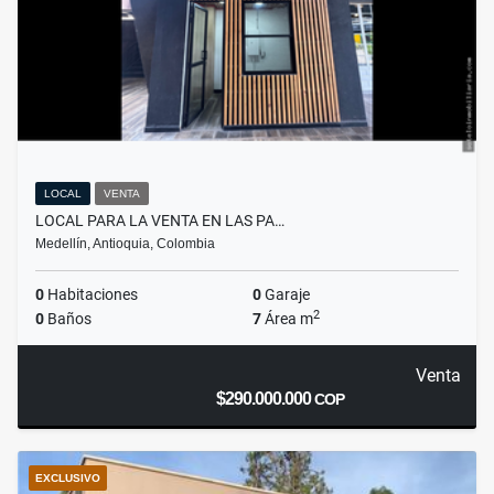
LOCAL
VENTA
LOCAL PARA LA VENTA EN LAS PA…
Medellín, Antioquia, Colombia
0
Habitaciones
0
Garaje
2
0
Baños
7
Área m
Venta
$290.000.000
COP
EXCLUSIVO