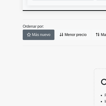
Ordenar por:
Más nuevo
Menor precio
May