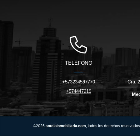
TELÉFONO
+573234597770
Cra. 2
+574447219
Med
©2026
soteloinmobiliaria.com
, todos los derechos reservados